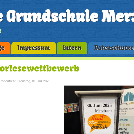
e Grundschule Mer
n
ge
Impressum
intern
Datenschutze
orlesewettbewerb
röffentlicht: Dienstag, 01. Juli 2025