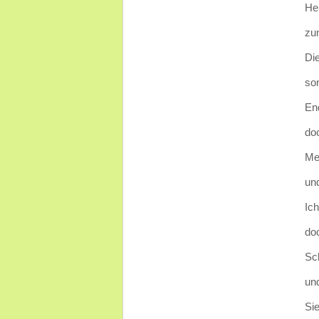
He
zu
Di
so
End
doc
Me
un
Ich
do
Sch
un
Sie