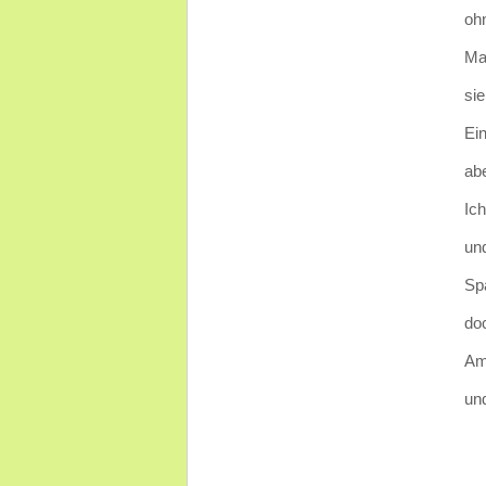
ohn
Ma
sie
Ei
ab
Ic
un
Spä
doc
Am
und