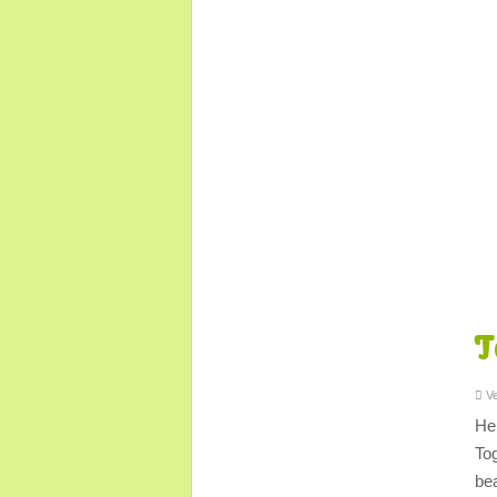
T
Ve
He
To
be