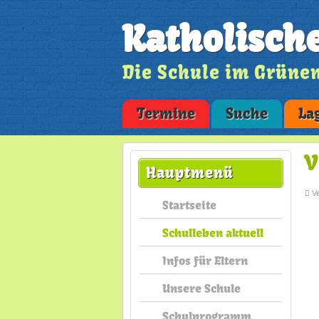
Katholisch
Die Schule im Grüne
Termine
Suche
La
V
Hauptmenü
Ve
Startseite
Schulleben aktuell
Infos für Eltern
Unsere Schule
Schulprogramm