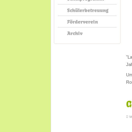
Schülerbetreuung
Förderverein
Archiv
"L
Jah
Um
Ro
G
Ve