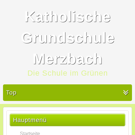
Katholische
Grundschule
Merzbach
Die Schule im Grünen
Top
Hauptmenü
Startseite