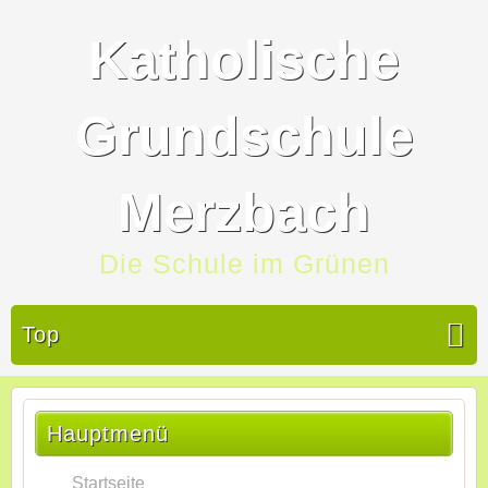
Katholische
Grundschule
Merzbach
Die Schule im Grünen
Top
Hauptmenü
Startseite