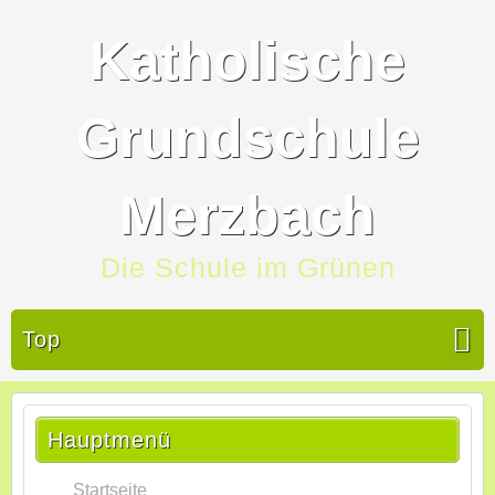
Katholische
Grundschule
Merzbach
Die Schule im Grünen
Top
Hauptmenü
Startseite