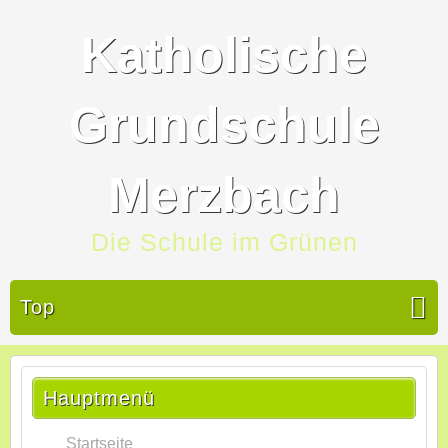
Katholische
Grundschule
Merzbach
Die Schule im Grünen
Top
Hauptmenü
Startseite